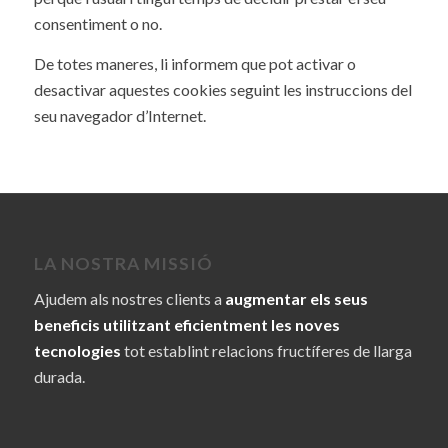
consentiment o no.
De totes maneres, li informem que pot activar o
desactivar aquestes cookies seguint les instruccions del
seu navegador d’Internet.
LA NOSTRA MISSIÓ
Ajudem als nostres clients a
augmentar els seus
beneficis utilitzant eficientment les noves
tecnologies
tot establint relacions fructíferes de llarga
durada.