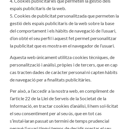
4. Cookies publicitàries que permeten la gestió dels
espais publicitaris de la web.
5. Cookies de publicitat personalitzada que permeten la
gestió dels espais publicitaris de la web sobre la base
del comportament i els hàbits de navegació de l’usuari,
d’on obté el seu perfil i aquest fet permet personalitzar
la publicitat que es mostra en el navegador de l’usuari.
Aquesta web únicament utilitza cookies tècniques, de
personalització i anàlisi, pròpies i de tercers, que en cap
cas tracten dades de caràcter personal ni capten hàbits
de navegació per a finalitats publicitàries.
Per això, a l’accedir a la nostra web, en compliment de
l’article 22 de la Llei de Serveis de la Societat de la
Informació, en tractar cookies d’anàlisi, li hem sol·licitat
el seu consentiment per al seu ús, que en tot cas
s’instal·laran passat un termini de temps prudencial
perquè l’usuari tingui temps de decidir prestar el seu