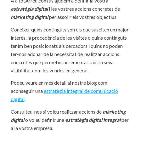
A aTotArreu.com us ajudem a definir la vostra
estratègia digital
i les vostres accions concretes de
màrketing digital
per assolir els vostres objectius.
Conèixer quins continguts són els que susciten un major
interès, la procedència de les visites o quins continguts
tenim ben posicionats als cercadors i quins no poden
fer-nos adonar de la necessitat de realitzar accions
concretes que permetin incrementar tant la seva
visibilitat com les vendes en general.
Podeu veure en més detall al nostre blog com
aconseguir una
estratègia integral de comunicació
digital
.
Consulteu-nos si voleu realitzar accions de
màrketing
digital
o voleu definir una
estratègia digital
integral
per
a la vostra empresa.