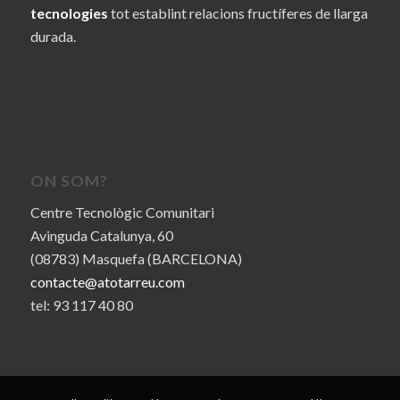
tecnologies
tot establint relacions fructíferes de llarga
durada.
ON SOM?
Centre Tecnològic Comunitari
Avinguda Catalunya, 60
(08783) Masquefa (BARCELONA)
contacte@atotarreu.com
tel: 93 117 40 80