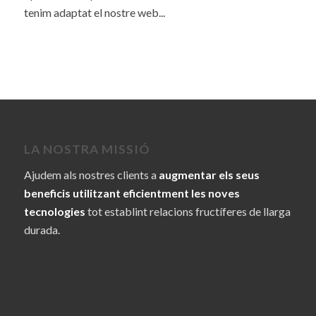
tenim adaptat el nostre web...
LA NOSTRA MISSIÓ
Ajudem als nostres clients a
augmentar els seus
beneficis utilitzant eficientment les noves
tecnologies
tot establint relacions fructíferes de llarga
durada.