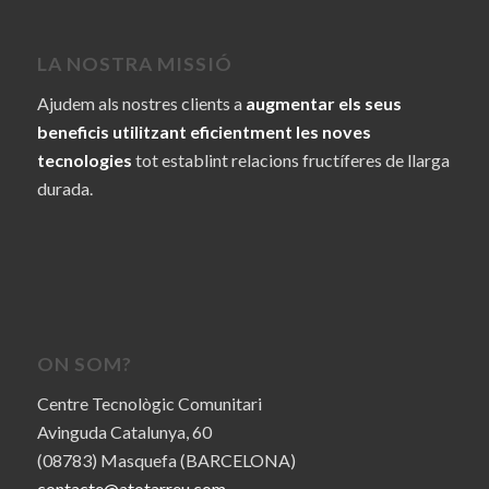
LA NOSTRA MISSIÓ
Ajudem als nostres clients a
augmentar els seus
beneficis utilitzant eficientment les noves
tecnologies
tot establint relacions fructíferes de llarga
durada.
ON SOM?
Centre Tecnològic Comunitari
Avinguda Catalunya, 60
(08783) Masquefa (BARCELONA)
contacte@atotarreu.com