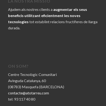
LA NOSTRA MISSIÓ
Ajudem als nostres clients a
augmentar els seus
beneficis utilitzant eficientment les noves
tecnologies
tot establint relacions fructíferes de llarga
durada.
ON SOM?
Centre Tecnològic Comunitari
Avinguda Catalunya, 60
(08783) Masquefa (BARCELONA)
contacte@atotarreu.com
tel: 93 117 40 80