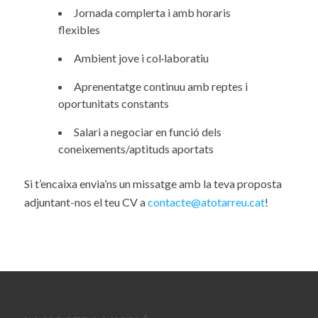
Jornada complerta i amb horaris
flexibles
Ambient jove i col·laboratiu
Aprenentatge continuu amb reptes i
oportunitats constants
Salari a negociar en funció dels
coneixements/aptituds aportats
Si t’encaixa envia’ns un missatge amb la teva proposta
adjuntant-nos el teu CV a
contacte@atotarreu.cat
!